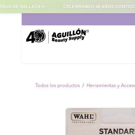
ÑOS DE BELLEZA ✨
CELEBRANDO 40 AÑOS CONTIGO
Ir al contenido
Inicio
Cabello
Maqui
Todos los productos
Herramientas y Acces