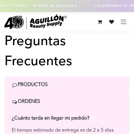
EAUTY SUPPLY • 40 AÑOS DE BELLEZA ✨
CELEBRANDO 40 AÑ
Ir al contenido
Preguntas
Frecuentes
PRODUCTOS
ORDENES
¿Cuánto tarda en llegar mi pedido?
El tiempo estimado de entrega es de 2 a 5 días