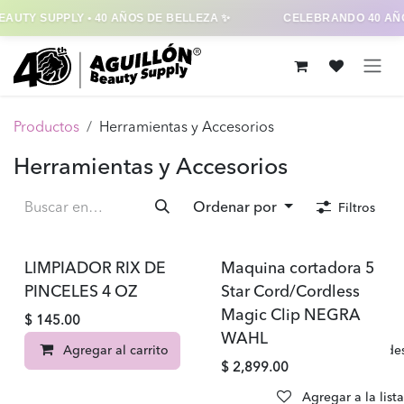
AUTY SUPPLY • 40 AÑOS DE BELLEZA ✨
CELEBRANDO 40 AÑO
Ir al contenido
Productos
Herramientas y Accesorios
Herramientas y Accesorios
Ordenar por
Filtros
LIMPIADOR RIX DE
Maquina cortadora 5
PINCELES 4 OZ
Star Cord/Cordless
Magic Clip NEGRA
$
145.00
WAHL
Agregar al carrito
Agregar a la lista de d
$
2,899.00
Agregar a la list