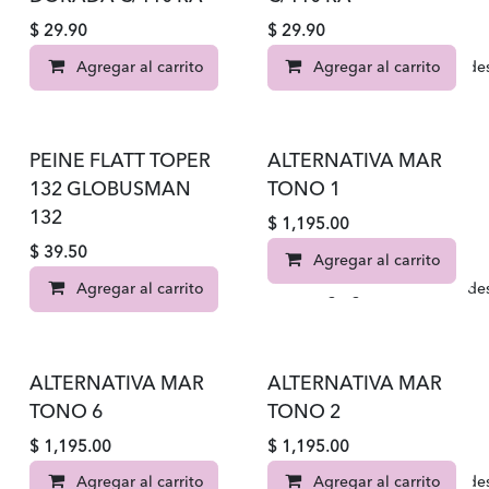
$
29.90
$
29.90
Agregar al carrito
Agregar al carrito
Agregar a la lista de d
PEINE FLATT TOPER
ALTERNATIVA MAR
132 GLOBUSMAN
TONO 1
132
$
1,195.00
$
39.50
Agregar al carrito
Agregar al carrito
Agregar a la lista de d
ALTERNATIVA MAR
ALTERNATIVA MAR
TONO 6
TONO 2
$
1,195.00
$
1,195.00
Agregar al carrito
Agregar al carrito
Agregar a la lista de d