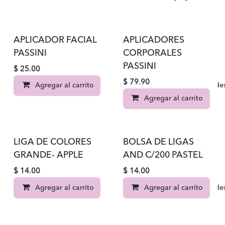
APLICADOR FACIAL
APLICADORES
PASSINI
CORPORALES
PASSINI
$
25.00
$
79.90
Agregar al carrito
Agregar a la lista de d
Agregar al carrito
LIGA DE COLORES
BOLSA DE LIGAS
GRANDE- APPLE
AND C/200 PASTEL
$
14.00
$
14.00
Agregar al carrito
Agregar al carrito
Agregar a la lista de d