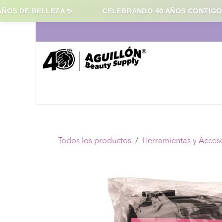
OS DE BELLEZA ✨
CELEBRANDO 40 AÑOS CONTIGO
Ir al contenido
Inicio
Cabello
Maqui
Todos los productos
Herramientas y Acces