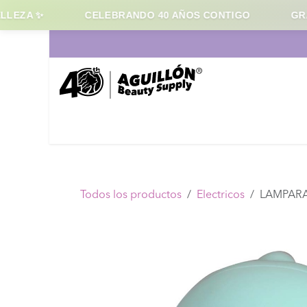
LEZA ✨
CELEBRANDO 40 AÑOS CONTIGO
GRAC
Ir al contenido
Inicio
Cabello
Maqui
Todos los productos
Electricos
LAMPARA