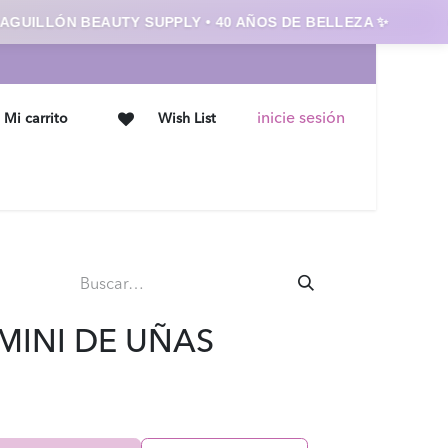
UILLÓN BEAUTY SUPPLY • 40 AÑOS DE BELLEZA ✨
C
inicie sesión
Mi carrito
Wish List
Ofertas
Contáctanos
MINI DE UÑAS