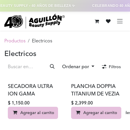
EAUTY SUPPLY • 40 AÑOS DE BELLEZA ✨
CELEBRANDO 40 AÑ
Ir al contenido
Productos
Electricos
Electricos
Ordenar por
Filtros
SECADORA ULTRA
PLANCHA DOPPIA
ION GAMA
TITANIUM DE VEZIA
$
1,150.00
$
2,399.00
Agregar al carrito
Agregar al carrito
Agregar a la lista de d