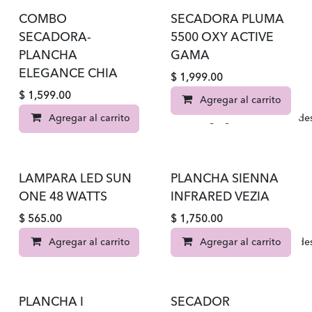
COMBO
SECADORA PLUMA
SECADORA-
5500 OXY ACTIVE
PLANCHA
GAMA
ELEGANCE CHIA
$
1,999.00
$
1,599.00
Agregar al carrito
Agregar al carrito
Agregar a la lista de d
LAMPARA LED SUN
PLANCHA SIENNA
ONE 48 WATTS
INFRARED VEZIA
$
565.00
$
1,750.00
Agregar al carrito
Agregar al carrito
Agregar a la lista de d
PLANCHA I
SECADOR