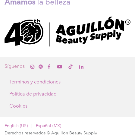
Amamos
la belleza
Sígue
nos
Términos y condiciones
Política de privacidad
Cookies
English (US)
|
Español (MX)
Derechos reservados © Aguillon Beauty Supply