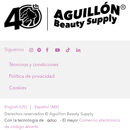
Sígue
nos
Términos y condiciones
Política de privacidad
Cookies
English (US)
|
Español (MX)
Derechos reservados © Aguillon Beauty Supply
Con la tecnología de
- El mejor
Comercio electrónico
de código abierto