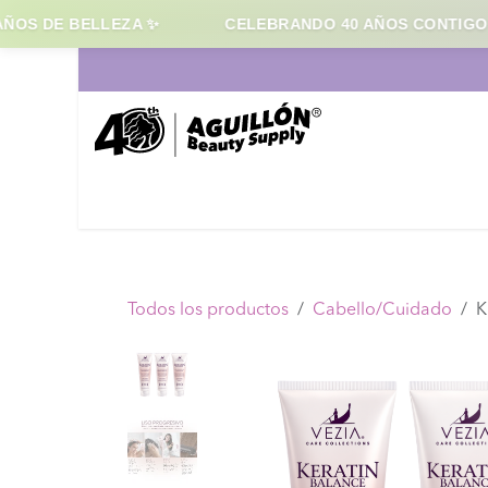
OS DE BELLEZA ✨
CELEBRANDO 40 AÑOS CONTIGO
Ir al contenido
Inicio
Cabello
Maqui
Todos los productos
Cabello/Cuidado
K