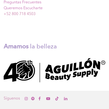
Preguntas Frecuentes
Queremos Escucharte
+52 800 718 4503
Amamos
la belleza
Sígue
nos