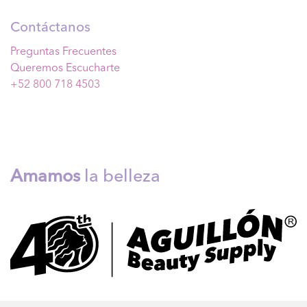
Contáctanos
Preguntas Frecuentes
Queremos Escucharte
+52 800 718 4503
Amamos
la belleza