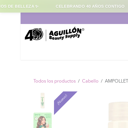
 DE BELLEZA ✨
CELEBRANDO 40 AÑOS CONTIGO
Ir al contenido
Inicio
Cabello
Maqui
Todos los productos
Cabello
AMPOLLET
¡Nuevo!
¡Nuevo!