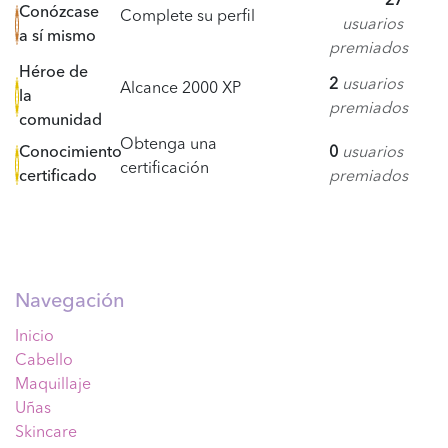
27
Conózcase
Complete su perfil
usuarios
a sí mismo
premiados
Héroe de
2
usuarios
Alcance 2000 XP
la
premiados
comunidad
Obtenga una
Conocimiento
0
usuarios
certificación
certificado
premiados
Navegación
Inicio
Cabello
Maquillaje
Uñas
Skincare