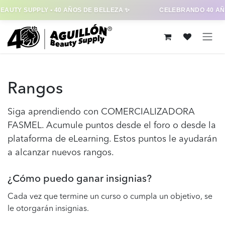
EAUTY SUPPLY • 40 AÑOS DE BELLEZA ✨
CELEBRANDO 40 AÑ
Ir al contenido
Rangos
Siga aprendiendo con COMERCIALIZADORA
FASMEL. Acumule puntos desde el foro o desde la
plataforma de eLearning. Estos puntos le ayudarán
a alcanzar nuevos rangos.
¿Cómo puedo ganar insignias?
Cada vez que termine un curso o cumpla un objetivo, se
le otorgarán insignias.