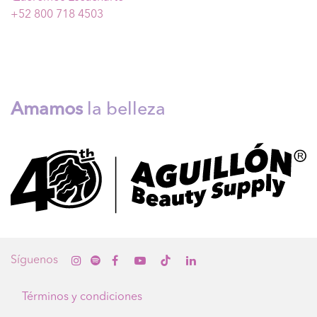
+52 800 718 4503
Amamos
la belleza
Sígue
nos
Términos y condiciones